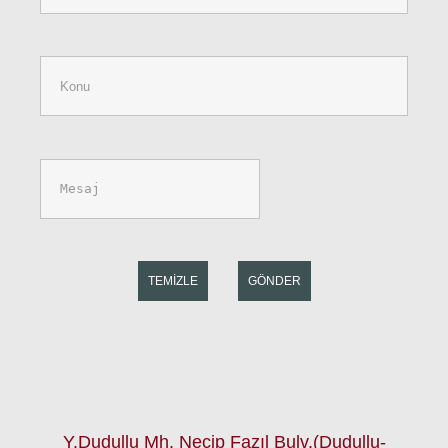
TEMIZLE
GÖNDER
Y.Dudullu Mh. Necip Fazıl Bulv.(Dudullu-