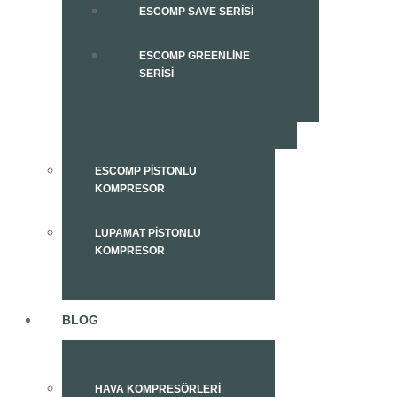
ESCOMP SAVE SERISI
ESCOMP GREENLINE
SERISI
ESCOMP PISTONLU
KOMPRESÖR
LUPAMAT PISTONLU
KOMPRESÖR
BLOG
HAVA KOMPRESÖRLERI