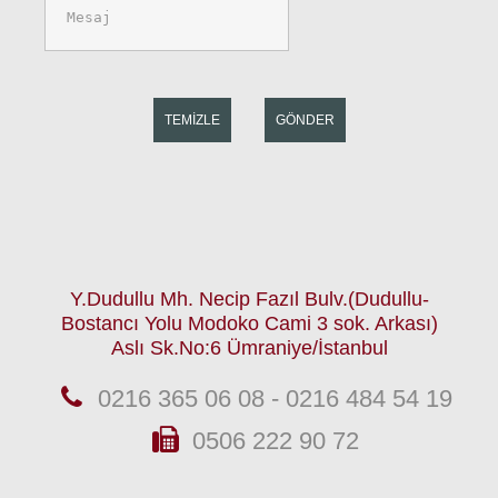
TEMIZLE
GÖNDER
Y.Dudullu Mh. Necip Fazıl Bulv.(Dudullu-
Bostancı Yolu Modoko Cami 3 sok. Arkası)
Aslı Sk.No:6 Ümraniye/İstanbul
0216 365 06 08 - 0216 484 54 19
0506 222 90 72