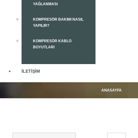
YAĞLANMASI
KOMPRESÖR BAKIMI NASIL
YAPILIR?
KOMPRESÖR KABLO
BOYUTLARI
İLETIŞIM
ANASAYFA
Başlığın
Görüntüleme